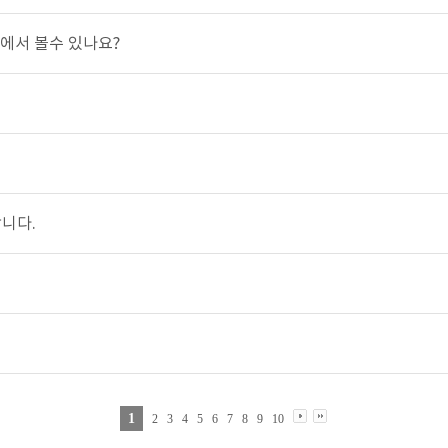
어디에서 볼수 있나요?
합니다.
1
2
3
4
5
6
7
8
9
10