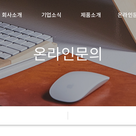
회사소개
기업소식
제품소개
온라인
인사말
새소식
센서,직부,매입등
고객상
온라인문의
회사개요
보도자료
일반조명
1:1 문
연혁
홍보자료
홈조명
비전
카달로그
컨버터
조직도
기타
찾아오시는 길